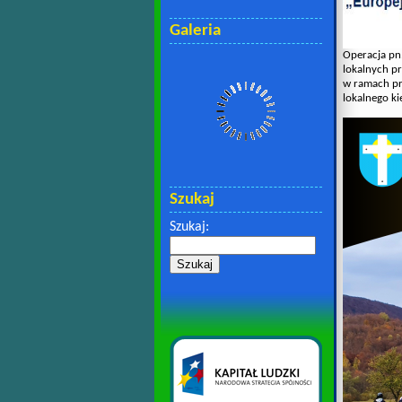
Galeria
Operacja pn.
lokalnych p
w ramach pr
lokalnego k
Szukaj
Szukaj: