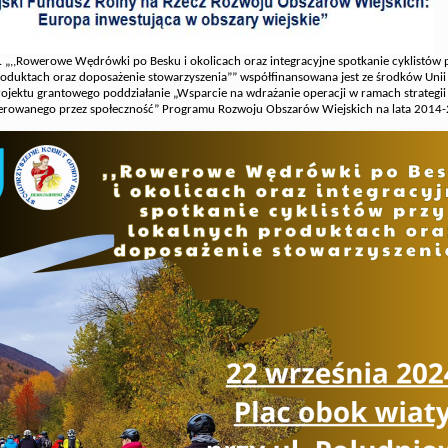
 „,,Rowerowe Wędrówki po Besku i okolicach oraz integracyjne spotkanie cyklistów 
roduktach oraz doposażenie stowarzyszenia”” współfinansowana jest ze środków Unii 
ojektu grantowego poddziałanie „Wsparcie na wdrażanie operacji w ramach strategii
ierowanego przez społeczność” Programu Rozwoju Obszarów Wiejskich na lata 2014