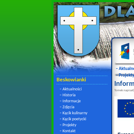
– Aktualn
– Projekt
Beskowianki
Inform
– Aktualności
Tomek napisał(
– Historia
– Informacje
– Zdjęcia
– Kącik kulinarny
– Kącik poetycki
– Projekty
– Kontakt