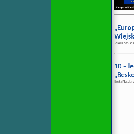
„Europ
Wiejsk
Tomek napisał(
10 – l
„Besk
Beata Płatek n