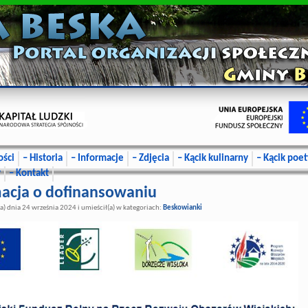
ości
– Historia
– Informacje
– Zdjęcia
– Kącik kulinarny
– Kącik poet
y
– Kontakt
acja o dofinansowaniu
a) dnia 24 września 2024 i umieścił(a) w kategoriach:
Beskowianki