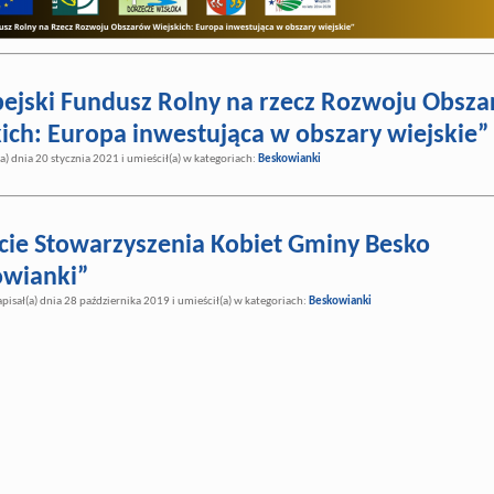
ejski Fundusz Rolny na rzecz Rozwoju Obsz
ich: Europa inwestująca w obszary wiejskie”
a) dnia 20 stycznia 2021 i umieścił(a) w kategoriach:
Beskowianki
ecie Stowarzyszenia Kobiet Gminy Besko
owianki”
apisał(a) dnia 28 października 2019 i umieścił(a) w kategoriach:
Beskowianki